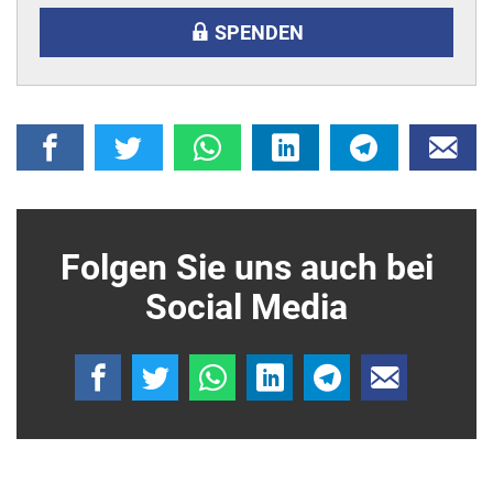
SPENDEN
Folgen Sie uns auch bei
Social Media