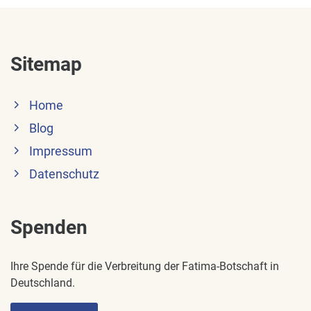
Sitemap
Home
Blog
Impressum
Datenschutz
Spenden
Ihre Spende für die Verbreitung der Fatima-Botschaft in
Deutschland.