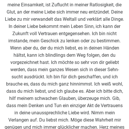
meine Einsamkeit, ist Zuflucht in
meiner Ratlosigkeit, die
Glut, an der meine Liebe sich immer neu entzündet. Deine
Liebe zu mir verwandelt das Weltall und verklärt alle Dinge.
In deiner Liebe bekommt mein Leben Sinn, ich kann der
Zukunft voll Vertrauen entgegensehen. Ich bin nicht
imstande, mein Geschick zu lenken oder zu bestimmen.
Wenn aber du, der du mich liebst, es in deinen Händen
hältst, kann ich blindlings dem Weg folgen, den du
vorgezeichnet hast. Ich möchte so sehr von dir geliebt
werden, dass mein ganzes Wesen sich in dieser Sehn-
sucht ausdrückt. Ich bin für dich geschaffen, und ich
brauche es, dass du mich ganz hinnimmst. Ich weiß wohl,
dass du mich liebst, und ich glaube es. Aber ich bitte dich,
hilf meinem schwachen Glauben, überzeuge mich. Gib,
dass mein Denken und Tun ein einziger Akt de Vertrauens
in deine unaussprechliche Liebe wird. Nimm mein
Verlangen auf. Du liebst mich. Möge diese Wahrheit mir
genügen und mich immer glücklicher machen. Herz meines