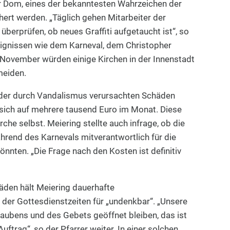
r Dom, eines der bekanntesten Wahrzeichen der
ert werden. „Täglich gehen Mitarbeiter der
rprüfen, ob neues Graffiti aufgetaucht ist“, so
eignissen wie dem Karneval, dem Christopher
 November würden einige Kirchen in der Innenstadt
meiden.
g der durch Vandalismus verursachten Schäden
n sich auf mehrere tausend Euro im Monat. Diese
rche selbst. Meiering stellte auch infrage, ob die
rend des Karnevals mitverantwortlich für die
nnten. „Die Frage nach den Kosten ist definitiv
äden hält Meiering dauerhafte
der Gottesdienstzeiten für „undenkbar“. „Unsere
aubens und des Gebets geöffnet bleiben, das ist
Auftrag“, so der Pfarrer weiter. In einer solchen