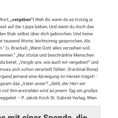
Wort,
„vergeben“!
Weh dir, wenn du es trotzig je
est auf der Lippe beben, Und wenn du doch das
 den Stab selbst über dich gebrochen, Und keine
ht tausend Worte, leichtsinnig gesprochen, Als
.“ (v. Brackel) „Wenn Gott alles verzeihen soll,
h nennen.“ „Nur stolze und beschränkte Menschen
da betet: „Vergib uns, wie auch wir vergeben!“ und
 muss sich schon verurteilt fühlen. (Kardinal Bona)
rgend jemand eine Abneigung im Herzen trägst! -
angsam das „Vater unser“!
„Seht, der Herr wir
 mit Ihm:erstrahlen wird an jenem Tag ein großes
Weggeleit – P. Jakob Koch St. Gabriel-Verlag, Wien
ns mit einer Spende, die