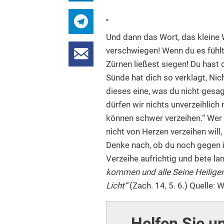
„
Und dann das Wort, das kleine 
verschwiegen!
Wenn du es fühlt
Zürnen ließest siegen! Du hast
Sünde hat dich so verklagt, Nic
dieses eine, was du nicht gesagt
dürfen wir nichts unverzeihlic
können schwer verzeihen.“ Wer 
nicht von Herzen verzeihen will,
Denke nach, ob du noch gegen i
Verzeihe aufrichtig und bete l
kommen und alle Seine Heiligen
Licht“
(Zach. 14, 5. 6.) Quelle: 
Helfen Sie u