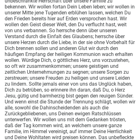
unbeschränkte Herrschaft über unsere Familie zu
bekennen.
Wir wollen fortan Dein Leben leben; wir wollen in
unserer Mitte jene Tugenden erblühen lassen, welchen Du
den Frieden bereits hier auf Erden versprochen hast. Wir
wollen den Geist dieser Welt, den Du verflucht hast, weit
von uns verbannen. So herrsche denn über unseren
Verstand durch die Einfalt des Glaubens; herrsche über
unsere Herzen durch die Liebe, in der sie ohne Vorbehalt für
Dich brennen sollen und anderen Glut wir durch den
häufigen Empfang der heiligen Kommunion wach erhalten
wollen. Würdige Dich, o göttliches Herz, uns vorzustehen,
so oft wir zusammenkommen; unsere geistigen und
zeitlichen Unternehmungen zu segnen; unsere Sorgen zu
zerstreuen; unsere Freuden zu heiligen und unsere Leiden
zu lindern. Sollte jemals einer von uns das Unglück haben,
Dich zu betrüben, so erinnere ihn daran, daß Du, o Herz
Jesu, gütig und barmherzig bist gegen den reuigen Sünder.
Und wenn einst die Stunde der Trennung schlägt, wollen wir
alle, sowohl die Dahinscheidenden als auch die
Zurückgebliebenen, uns Deinen ewigen Ratschlüssen
unterwerfen. Wir wollen uns mit dem Gedanken trösten,
daß der Tag kommen wird, an welchem unsere ganze
Familie, im Himmel vereinigt, auf immer Deine Herrlichkeit
und Deine Wohltaten wird preisen können. Das unbefleckte