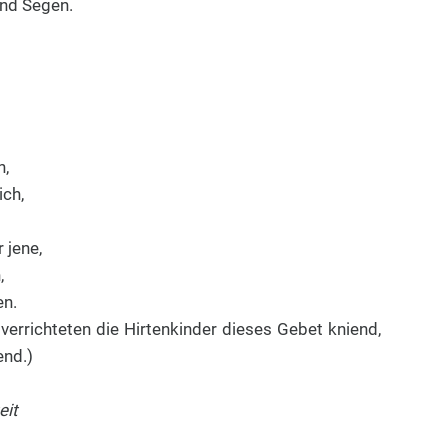
und Segen.
h,
ich,
 jene,
,
en.
errichteten die Hirtenkinder dieses Gebet kniend,
end.)
eit