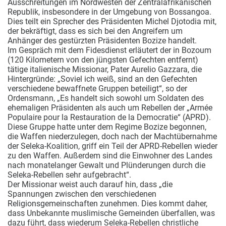
Ausschreitungen im Nordwesten der Zentralafrikanischen
Republik, insbesondere in der Umgebung von Bossangoa.
Dies teilt ein Sprecher des Präsidenten Michel Djotodia mit,
der bekräftigt, dass es sich bei den Angreifern um
Anhänger des gestürzten Präsidenten Bozize handelt.
Im Gespräch mit dem Fidesdienst erläutert der in Bozoum
(120 Kilometern von den jüngsten Gefechten entfernt)
tätige italienische Missionar, Pater Aurelio Gazzara, die
Hintergründe: „Soviel ich weiß, sind an den Gefechten
verschiedene bewaffnete Gruppen beteiligt“, so der
Ordensmann, „Es handelt sich sowohl um Soldaten des
ehemaligen Präsidenten als auch um Rebellen der „Armée
Populaire pour la Restauration de la Democratie“ (APRD).
Diese Gruppe hatte unter dem Regime Bozize begonnen,
die Waffen niederzulegen, doch nach der Machtübernahme
der Seleka-Koalition, griff ein Teil der APRD-Rebellen wieder
zu den Waffen. Außerdem sind die Einwohner des Landes
nach monatelanger Gewalt und Plünderungen durch die
Seleka-Rebellen sehr aufgebracht“.
Der Missionar weist auch darauf hin, dass „die
Spannungen zwischen den verschiedenen
Religionsgemeinschaften zunehmen. Dies kommt daher,
dass Unbekannte muslimische Gemeinden überfallen, was
dazu führt, dass wiederum Seleka-Rebellen christliche