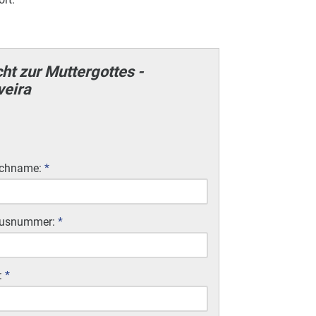
t zur Muttergottes -
veira
chname:
*
usnummer:
*
:
*