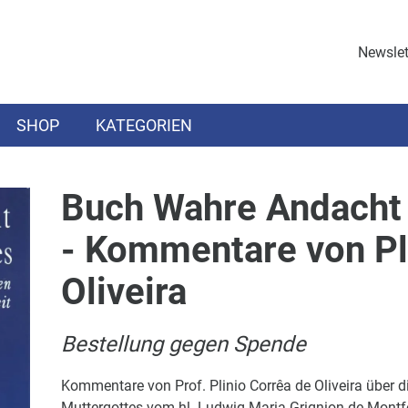
Newslet
SHOP
KATEGORIEN
Buch Wahre Andacht 
- Kommentare von Pl
Oliveira
Bestellung gegen Spende
Kommentare von Prof. Plinio Corrêa de Oliveira über
Muttergottes vom hl. Ludwig Maria Grignion de Montfo