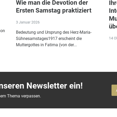
Wie man die Devotion der
Ih
Ersten Samstag praktiziert
In
Mu
3 Januar 2026
üb
von
Bedeutung und Ursprung des Herz-Maria-
14 O
Sühnesamstages1917 erscheint die
Muttergottes in Fatima (von der...
unseren Newsletter ein!
iesem Thema verpassen.