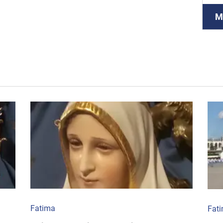
M
Fatima
Fat