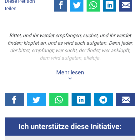
Diese Petition
teilen
Bittet, und ihr werdet empfangen; suchet, und ihr werdet
finden; klopfet an, und es wird euch aufgetan. Denn jeder,
der bittet, empfängt; wer sucht, der findet; wer anklopft,
dem wird aufgetan, alleluja.
Du siehst die großen Nöte unserer Zeit und wir bitten Dich,
Mehr lesen
diese zu beseitigen:
Möge endlich der Synodale Weg sein
Zerstörungswerk in Deutschland beenden.
Mögen sich viele Männer entschließen, Priester und
vor allem heilige Priester zu werden.
Möge unsere Heilige Katholische Kirche mit ihrer
Ich unterstütze diese Initiative:
ganzen Heiligkeit über der ganzen Menschheit
strahlen.