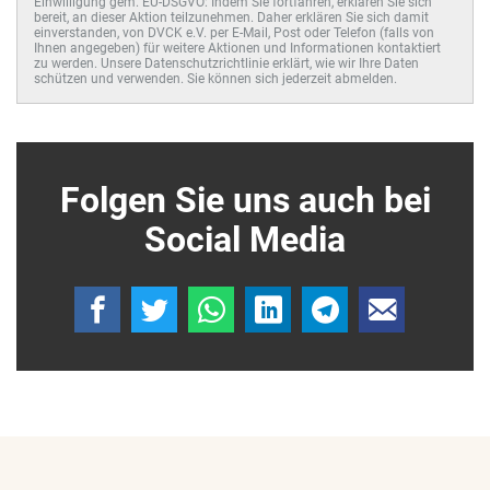
Einwilligung gem. EU-DSGVO: Indem Sie fortfahren, erklären Sie sich
bereit, an dieser Aktion teilzunehmen. Daher erklären Sie sich damit
einverstanden, von DVCK e.V. per E-Mail, Post oder Telefon (falls von
Ihnen angegeben) für weitere Aktionen und Informationen kontaktiert
zu werden. Unsere Datenschutzrichtlinie erklärt, wie wir Ihre Daten
schützen und verwenden. Sie können sich jederzeit abmelden.
Folgen Sie uns auch bei
Social Media