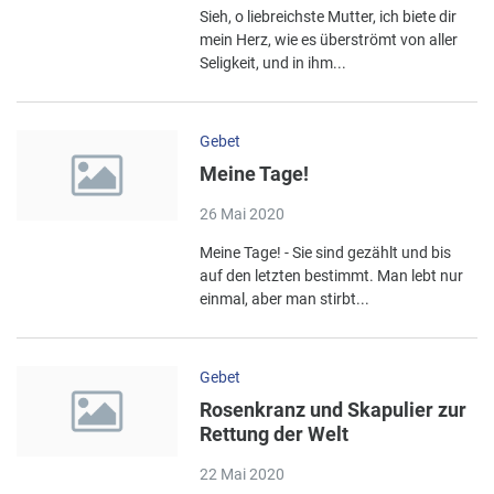
Sieh, o liebreichste Mutter, ich biete dir
mein Herz, wie es überströmt von aller
Seligkeit, und in ihm...
Gebet
Meine Tage!
26 Mai 2020
Meine Tage! - Sie sind gezählt und bis
auf den letzten bestimmt. Man lebt nur
einmal, aber man stirbt...
Gebet
Rosenkranz und Skapulier zur
Rettung der Welt
22 Mai 2020