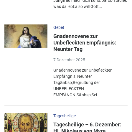
Jungfrau mach dich kund.Darob staune,
was da lebt:also will Gott...
Gebet
Gnadennovene zur
Unbefleckten Empfängnis:
Neunter Tag
7 Dezember 2025
Gnadennovene zur Unbefleckten
Empfängnis: Neunter
Tag&nbsp;Begrüßung der
UNBEFLECKTEN
EMPFÄNGNIS&nbsp;Sei...
Tagesheilige
Tagesheilige – 6. Dezember:
Hl. Nikolaus von Myra